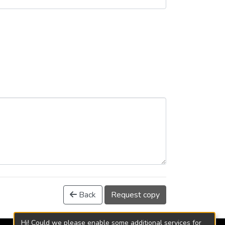
Back
Request copy
Hi! Could we please enable some additional services for