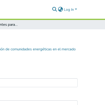
Log In
Contratos inteligentes para la incorporación de comunidades energéticas en el mercado eléctrico colombiano : desafíos y oportunidades
ación de comunidades energéticas en el mercado