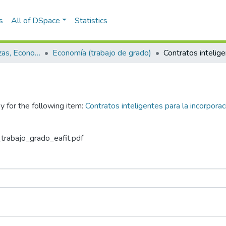
s
All of DSpace
Statistics
Escuela de Finanzas, Economía y Gobierno
Economía (trabajo de grado)
y for the following item:
Contratos inteligentes para la incorpor
_trabajo_grado_eafit.pdf