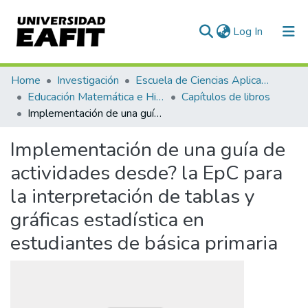
(current)
Log In
Communities & Collections
Home
Investigación
Escuela de Ciencias Aplicadas e Ingeniería
Educación Matemática e Historia (EAFIT - U de A)
Capítulos de libros
All of DSpace
Implementación de una guía de actividades desde? la EpC para la interpretación de tablas y gráficas estadística en estudiantes de básica primaria
Statistics
Implementación de una guía de
actividades desde? la EpC para
la interpretación de tablas y
gráficas estadística en
estudiantes de básica primaria