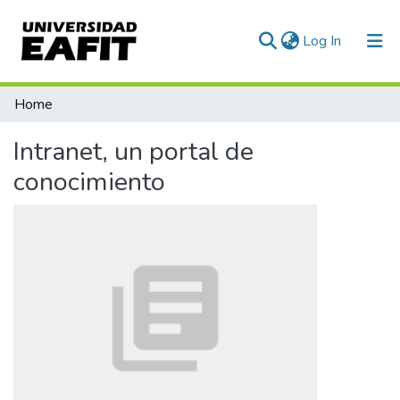
(current)
Log In
Communities & Collections
Home
All of DSpace
Intranet, un portal de
conocimiento