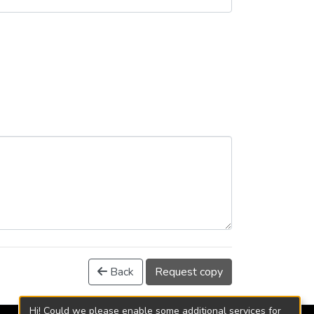
Back
Request copy
Hi! Could we please enable some additional services for