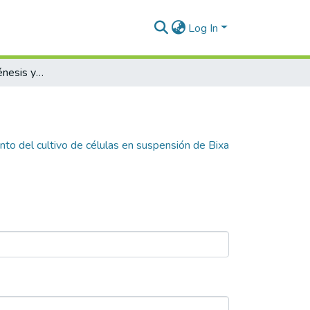
Log In
Inducción de callogénesis y establecimiento del cultivo de células en suspensión de Bixa orellana L. (achiote)
nto del cultivo de células en suspensión de Bixa