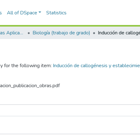
s
All of DSpace
Statistics
Escuela de Ciencias Aplicadas e Ingeniería
Biología (trabajo de grado)
y for the following item:
Inducción de callogénesis y establecimie
zacion_publicacion_obras.pdf