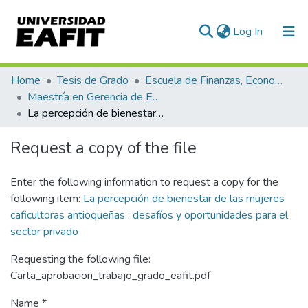
(current)
Log In
Communities & Collections
Home
Tesis de Grado
Escuela de Finanzas, Economía y Gobierno
Maestría en Gerencia de Empresas Sociales para la Innovación Social y el Desarrollo Local (tesis)
All of DSpace
La percepción de bienestar de las mujeres caficultoras antioqueñas : desafíos y oportunidades para el sector privado
Statistics
Request a copy of the file
Enter the following information to request a copy for the
following item:
La percepción de bienestar de las mujeres
caficultoras antioqueñas : desafíos y oportunidades para el
sector privado
Requesting the following file:
Carta_aprobacion_trabajo_grado_eafit.pdf
Name *