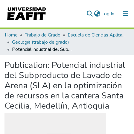
(current)
Log In
Communities & Collections
Home
Trabajo de Grado
Escuela de Ciencias Aplicadas e Ingeniería
Geología (trabajo de grado)
All of DSpace
Potencial industrial del Subproducto de Lavado de Arena (SLA) en la optimización de recursos en la cantera Santa Cecilia, Medellín, Antioquia
Statistics
Publication:
Potencial industrial
del Subproducto de Lavado de
Arena (SLA) en la optimización
de recursos en la cantera Santa
Cecilia, Medellín, Antioquia