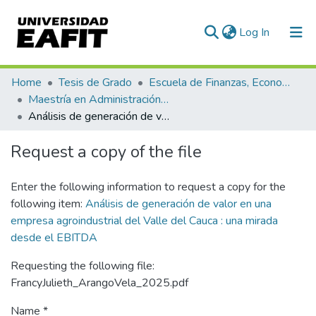
(current)
Log In
Communities & Collections
Home
Tesis de Grado
Escuela de Finanzas, Economía y Gobierno
Maestría en Administración Financiera (tesis)
All of DSpace
Análisis de generación de valor en una empresa agroindustrial del Valle del Cauca : una mirada desde el EBITDA
Statistics
Request a copy of the file
Enter the following information to request a copy for the
following item:
Análisis de generación de valor en una
empresa agroindustrial del Valle del Cauca : una mirada
desde el EBITDA
Requesting the following file:
FrancyJulieth_ArangoVela_2025.pdf
Name *