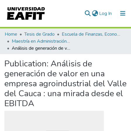
(current)
Log In
Communities & Collections
Home
Tesis de Grado
Escuela de Finanzas, Economía y Gobierno
Maestría en Administración Financiera (tesis)
All of DSpace
Análisis de generación de valor en una empresa agroindustrial del Valle del Cauca : una mirada desde el EBITDA
Statistics
Publication:
Análisis de
generación de valor en una
empresa agroindustrial del Valle
del Cauca : una mirada desde el
EBITDA