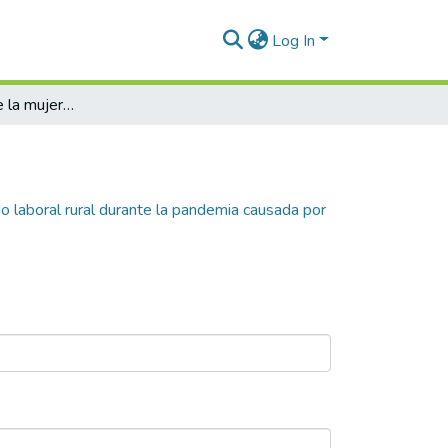
Log In
La participación de la mujer en el mercado laboral rural durante la pandemia causada por el Covid-19 : el caso de Colombia
do laboral rural durante la pandemia causada por