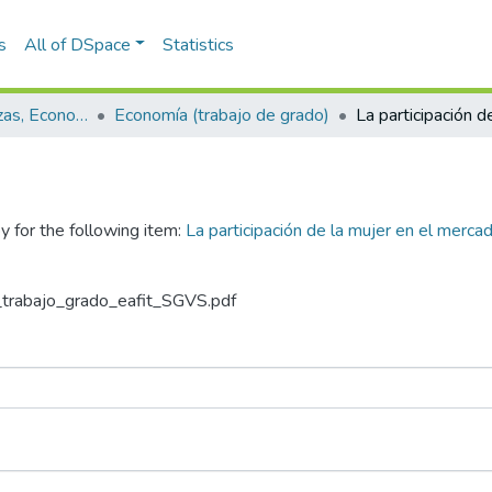
s
All of DSpace
Statistics
Escuela de Finanzas, Economía y Gobierno
Economía (trabajo de grado)
y for the following item:
La participación de la mujer en el merca
n_trabajo_grado_eafit_SGVS.pdf