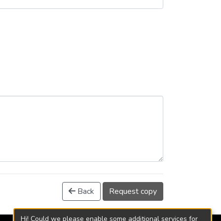
Back
Request copy
Hi! Could we please enable some additional services for