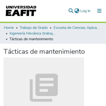
(current)
Log In
Communities & Collections
Home
Trabajo de Grado
Escuela de Ciencias Aplicadas e Ingeniería
Ingeniería Mecánica (trabajo de grado)
All of DSpace
Tácticas de mantenimiento
Statistics
Tácticas de mantenimiento