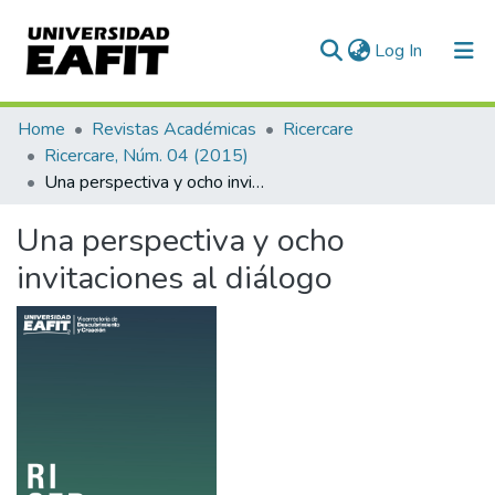
(current)
Log In
Communities & Collections
Home
Revistas Académicas
Ricercare
Ricercare, Núm. 04 (2015)
All of DSpace
Una perspectiva y ocho invitaciones al diálogo
Statistics
Una perspectiva y ocho
invitaciones al diálogo