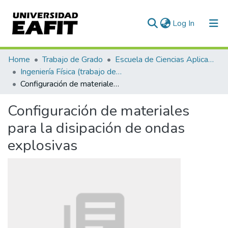
(current)
Log In
Communities & Collections
Home
Trabajo de Grado
Escuela de Ciencias Aplicadas e Ingeniería
Ingeniería Física (trabajo de grado)
All of DSpace
Configuración de materiales para la disipación de ondas explosivas
Statistics
Configuración de materiales
para la disipación de ondas
explosivas