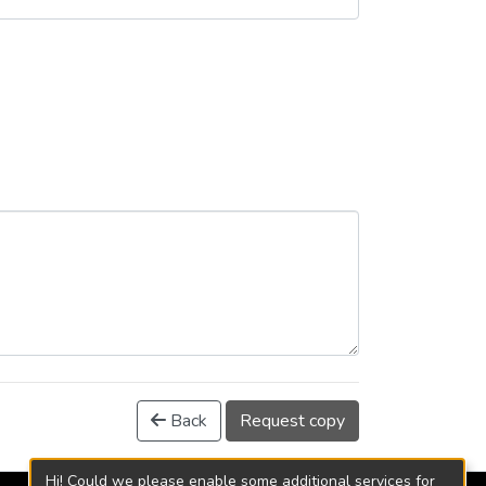
Back
Request copy
Hi! Could we please enable some additional services for