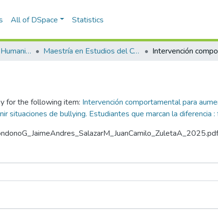
s
All of DSpace
Statistics
Escuela de Artes y Humanidades
Maestría en Estudios del Comportamiento (tesis)
y for the following item:
Intervención comportamental para aument
nir situaciones de bullying. Estudiantes que marcan la diferencia 
la_LondonoG_JaimeAndres_SalazarM_JuanCamilo_ZuletaA_2025.pd