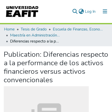
(current)
Log In
Communities & Collections
Home
Tesis de Grado
Escuela de Finanzas, Economía y Gobierno
Maestría en Administración Financiera (tesis)
All of DSpace
Diferencias respecto a la performance de los activos financieros versus activos convencionales
Statistics
Publication:
Diferencias respecto
a la performance de los activos
financieros versus activos
convencionales