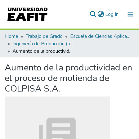
(current)
Log In
Communities & Collections
Home
Trabajo de Grado
Escuela de Ciencias Aplicadas e Ingeniería
Ingeniería de Producción (trabajo de grado)
All of DSpace
Aumento de la productividad en el proceso de molienda de COLPISA S.A.
Statistics
Aumento de la productividad en
el proceso de molienda de
COLPISA S.A.