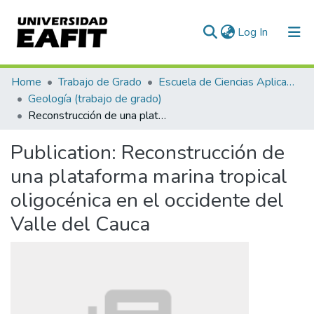
(current)
Log In
Communities & Collections
Home
Trabajo de Grado
Escuela de Ciencias Aplicadas e Ingeniería
Geología (trabajo de grado)
All of DSpace
Reconstrucción de una plataforma marina tropical oligocénica en el occidente del Valle del Cauca
Statistics
Publication:
Reconstrucción de
una plataforma marina tropical
oligocénica en el occidente del
Valle del Cauca