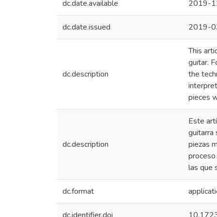
dc.date.available
2019-1
dc.date.issued
2019-0
This art
guitar. 
dc.description
the tech
interpre
pieces w
Este art
guitarra
dc.description
piezas m
proceso 
las que 
dc.format
applicat
dc.identifier.doi
10.1723