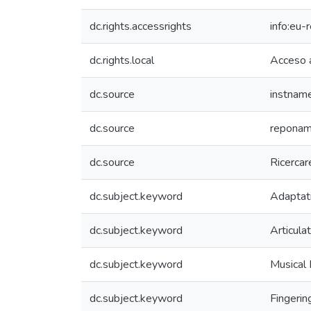
dc.rights.accessrights
info:eu
dc.rights.local
Acceso 
dc.source
instnam
dc.source
reponame
dc.source
Ricerca
dc.subject.keyword
Adaptat
dc.subject.keyword
Articula
dc.subject.keyword
Musical 
dc.subject.keyword
Fingerin