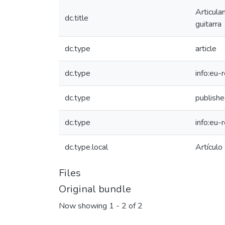
Articula
dc.title
guitarra
dc.type
article
dc.type
info:eu-
dc.type
publish
dc.type
info:eu-
dc.type.local
Artículo
Files
Original bundle
Now showing
1 - 2 of 2