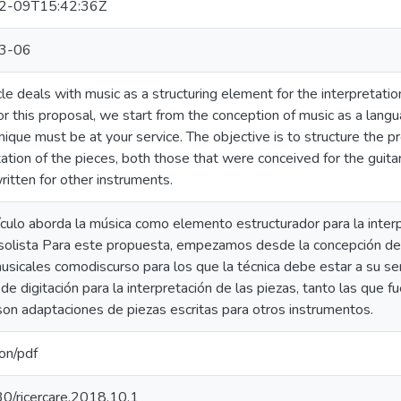
2-09T15:42:36Z
3-06
icle deals with music as a structuring element for the interpretatio
For this proposal, we start from the conception of music as a lang
nique must be at your service. The objective is to structure the pr
tation of the pieces, both those that were conceived for the guita
ritten for other instruments.
ículo aborda la música como elemento estructurador para la interp
 solista Para este propuesta, empezamos desde la concepción de 
usicales comodiscurso para los que la técnica debe estar a su serv
de digitación para la interpretación de las piezas, tanto las que 
son adaptaciones de piezas escritas para otros instrumentos.
ion/pdf
0/ricercare.2018.10.1