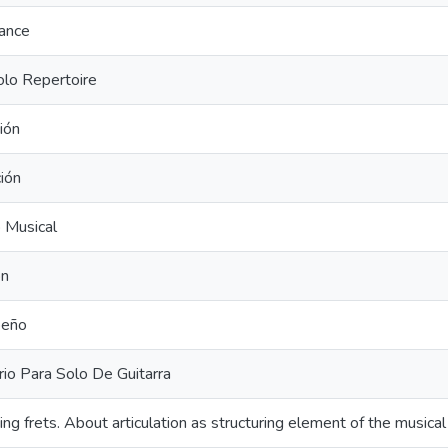
ance
olo Repertoire
ión
ción
 Musical
ón
eño
io Para Solo De Guitarra
ting frets. About articulation as structuring element of the musica