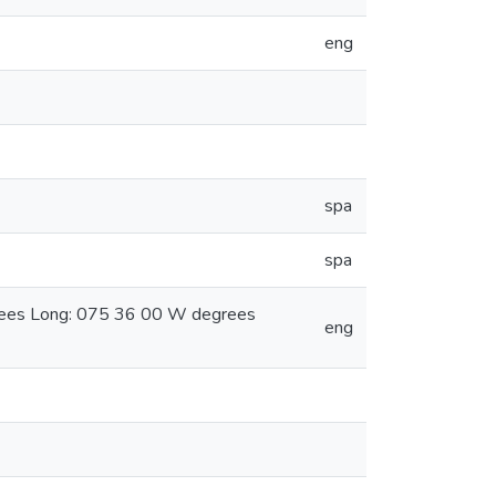
eng
spa
spa
grees Long: 075 36 00 W degrees
eng