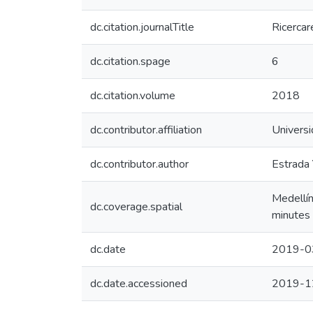
dc.citation.journalTitle
Ricercar
dc.citation.spage
6
dc.citation.volume
2018
dc.contributor.affiliation
Univers
dc.contributor.author
Estrada 
Medellí
dc.coverage.spatial
minutes
dc.date
2019-0
dc.date.accessioned
2019-1