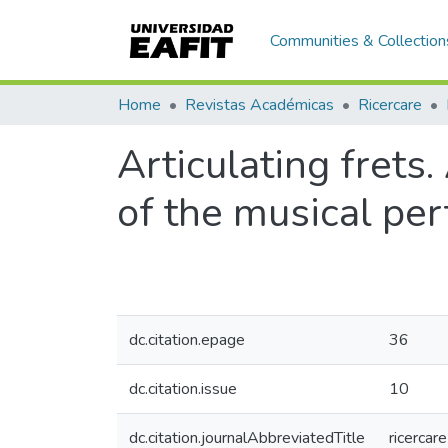
Communities & Collection
Home
Revistas Académicas
Ricercare
Articulating frets
of the musical per
dc.citation.epage
36
dc.citation.issue
10
dc.citation.journalAbbreviatedTitle
ricercare