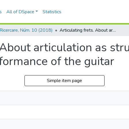
s
All of DSpace
Statistics
Ricercare, Núm. 10 (2018)
Articulating frets. About articulation as structuring element of the musical performance of the guitar
. About articulation as st
formance of the guitar
Simple item page