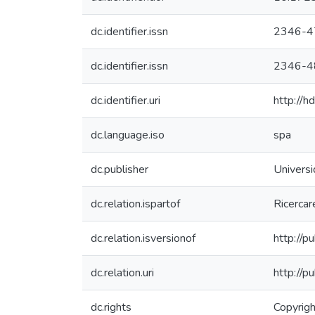
dc.identifier.issn
2346-4
dc.identifier.issn
2346-4
dc.identifier.uri
http://
dc.language.iso
spa
dc.publisher
Univers
dc.relation.ispartof
Ricerca
dc.relation.isversionof
http://p
dc.relation.uri
http://p
dc.rights
Copyrigh