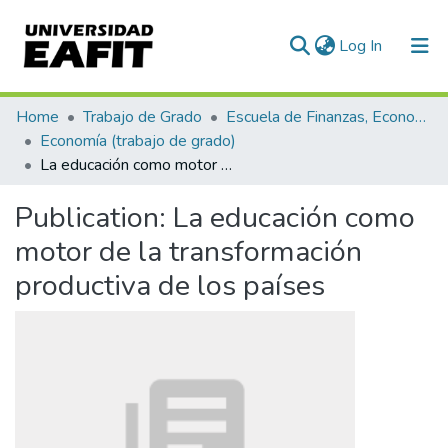
(current)
Log In
Communities & Collections
Home
Trabajo de Grado
Escuela de Finanzas, Economía y Gobierno
Economía (trabajo de grado)
All of DSpace
La educación como motor de la transformación productiva de los países
Statistics
Publication:
La educación como
motor de la transformación
productiva de los países