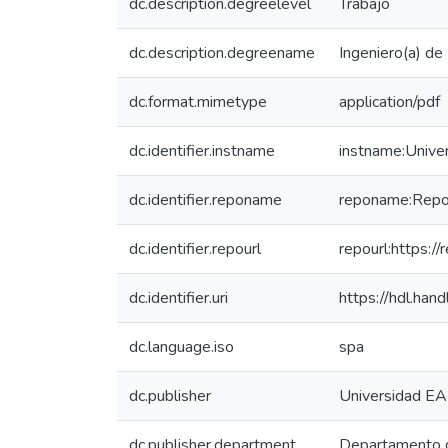
dc.description.degreelevel
Trabajo
dc.description.degreename
Ingeniero(a) de
dc.format.mimetype
application/pdf
dc.identifier.instname
instname:Unive
dc.identifier.reponame
reponame:Reposi
dc.identifier.repourl
repourl:https://
dc.identifier.uri
https://hdl.ha
dc.language.iso
spa
dc.publisher
Universidad EA
dc.publisher.department
Departamento d