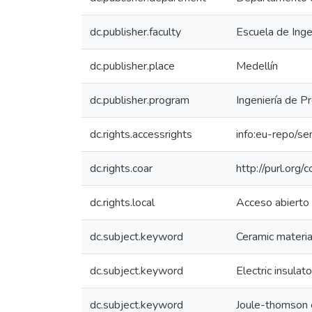
dc.publisher.faculty
Escuela de Inge
dc.publisher.place
Medellín
dc.publisher.program
Ingeniería de P
dc.rights.accessrights
info:eu-repo/s
dc.rights.coar
http://purl.org/
dc.rights.local
Acceso abierto
dc.subject.keyword
Ceramic materia
dc.subject.keyword
Electric insulat
dc.subject.keyword
Joule-thomson 