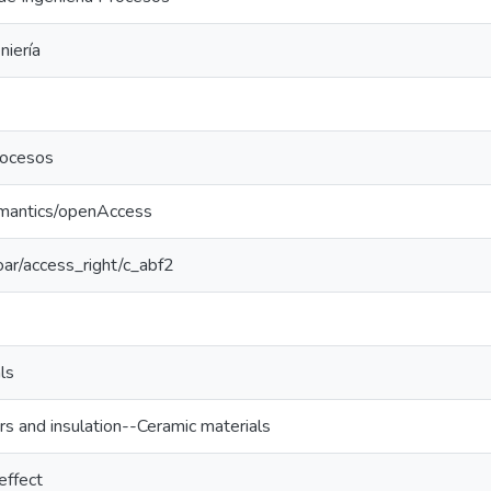
niería
rocesos
emantics/openAccess
coar/access_right/c_abf2
ls
ors and insulation--Ceramic materials
effect