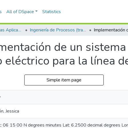
s
All of DSpace
Statistics
Escuela de Ciencias Aplicadas e Ingeniería
Ingeniería de Procesos (trabajo de grado)
mentación de un sistema
eléctrico para la línea 
Simple item page
y
n, Jessica
at: 06 15 00 N degrees minutes Lat: 6.2500 decimal degrees L