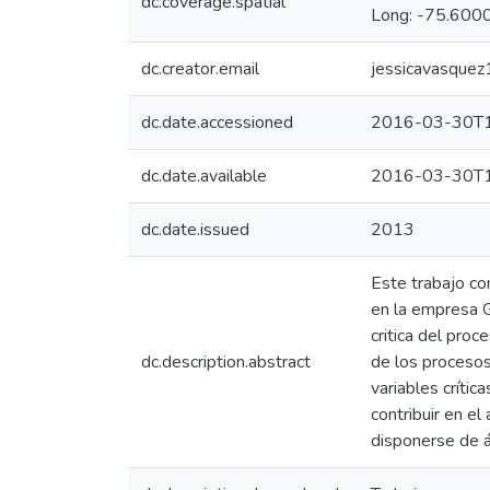
dc.coverage.spatial
Long: -75.6000
dc.creator.email
jessicavasque
dc.date.accessioned
2016-03-30T1
dc.date.available
2016-03-30T1
dc.date.issued
2013
Este trabajo co
en la empresa G
critica del proc
dc.description.abstract
de los procesos
variables críti
contribuir en e
disponerse de á