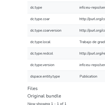
dc.type
info:eu-repo/se
dc.type.coar
http://purl.org
dc.type.coarversion
http://purl.org
dc.type.local
Trabajo de gra
dc.type.redcol
http://purl.org
dc.type.version
info:eu-repo/s
dspace.entity.type
Publication
Files
Original bundle
Now showing
1 - 1 of 1