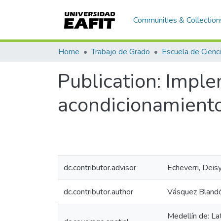
Communities & Collection
Home
Trabajo de Grado
Publication:
Imple
acondicionamiento 
dc.contributor.advisor
Echeverri, Deis
dc.contributor.author
Vásquez Blandó
Medellín de: L