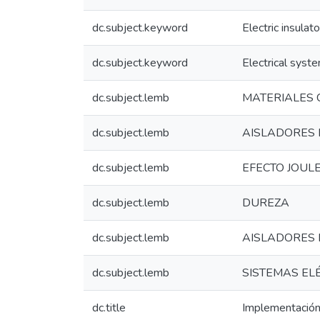
dc.subject.keyword
Electric insulat
dc.subject.keyword
Electrical syst
dc.subject.lemb
MATERIALES 
dc.subject.lemb
AISLADORES 
dc.subject.lemb
EFECTO JOUL
dc.subject.lemb
DUREZA
dc.subject.lemb
AISLADORES 
dc.subject.lemb
SISTEMAS EL
dc.title
Implementación 