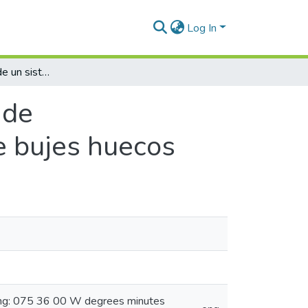
Log In
Implementación de un sistema de acondicionamiento eléctrico para la línea de bujes huecos
 de
de bujes huecos
ong: 075 36 00 W degrees minutes