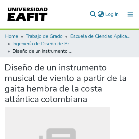
(current)
Log In
Communities & Collections
Home
Trabajo de Grado
Escuela de Ciencias Aplicadas e Ingeniería
Ingeniería de Diseño de Producto (trabajo de grado)
All of DSpace
Diseño de un instrumento musical de viento a partir de la gaita hembra de la costa atlántica colombiana
Statistics
Diseño de un instrumento
musical de viento a partir de la
gaita hembra de la costa
atlántica colombiana