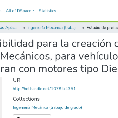
s
All of DSpace
Statistics
Escuela de Ciencias Aplicadas e Ingeniería
Ingeniería Mecánica (trabajo de grado)
ibilidad para la creación
-Mecánicos, para vehícul
eran con motores tipo Die
URI
http://hdl.handle.net/10784/4351
Collections
Ingeniería Mecánica (trabajo de grado)