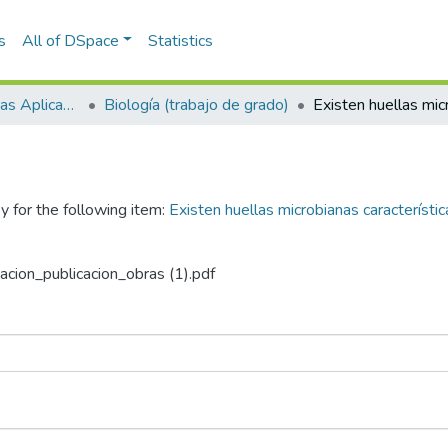
s
All of DSpace
Statistics
Escuela de Ciencias Aplicadas e Ingeniería
Biología (trabajo de grado)
y for the following item:
Existen huellas microbianas característic
zacion_publicacion_obras (1).pdf