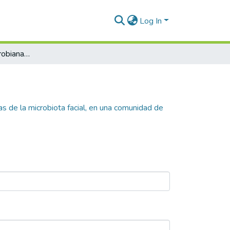
Log In
Existen huellas microbianas características de la microbiota facial, en una comunidad de adultos con acné vulgar de Antioquia, Colombia
as de la microbiota facial, en una comunidad de