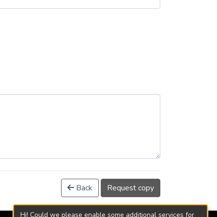
Back
Request copy
Hi! Could we please enable some additional services for