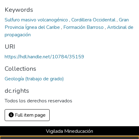
Keywords
Sulfuro masivo volcanogénico
,
Cordillera Occidental
,
Gran
Provincia Ígnea del Caribe
,
Formación Barroso
,
Anticlinal de
propagación
URI
https://hdl.handle.net/10784/35159
Collections
Geología (trabajo de grado)
dc.rights
Todos los derechos reservados
Full item page
Vigilada Mineducación
Universidad con Acreditación Institucional hasta 2026 -