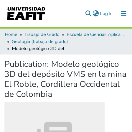
(current)
Log In
Communities & Collections
Home
Trabajo de Grado
Escuela de Ciencias Aplicadas e Ingeniería
Geología (trabajo de grado)
All of DSpace
Modelo geológico 3D del depósito VMS en la mina El Roble, Cordillera Occidental de Colombia
Statistics
Publication:
Modelo geológico
3D del depósito VMS en la mina
El Roble, Cordillera Occidental
de Colombia