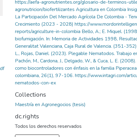
https://aefa-agronutrientes.org/glosario-de-terminos-util
agronutricion/biofertilizantes Agricultura en Colombia Insig
La Participación Del Mercado Agrícola De Colombia - Ten
Crecimiento (2023 - 2028) https://www.mordorintelligen
reports/agriculture-in-colombia Bello, A.; E. Miquel. (19
biofumigación. In: Memoria de Actividades 1998, Resulta
Generalitat Valenciana, Caja Rural de Valencia. (351-352) 
L., Rojas, Daniel. (2023). Plegable Nematodos. Trabajo en 
Pachón, M., Cardona, J., Delgado, W., & Cuca, L. E. (2008)
como biocontroladores con énfasis en la familia Piperace
df
colombiana, 26(1), 97-106. https://www.intagri.com/artic
nematodos-con-ex
Collections
Maestría en Agronegocios (tesis)
dc.rights
Todos los derechos reservados