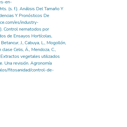
es-en-
hts. (s. f.). Análisis Del Tamaño Y
dencias Y Pronósticos De
ce.com/es/industry-
98). Control nematodos por
dos de Ensayos Hortícolas,
Betancur, J., Cabuya, L., Mogollón,
clase Celis, Á., Mendoza, C.,
. Extractos vegetales utilizados
ae. Una revisión. Agronomía
ulos/fitosanidad/control-de-