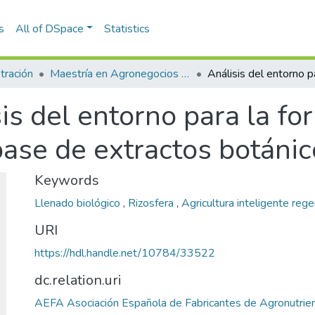
s
All of DSpace
Statistics
tración
Maestría en Agronegocios (tesis)
is del entorno para la f
base de extractos botánic
Keywords
Llenado biológico
,
Rizosfera
,
Agricultura inteligente rege
URI
https://hdl.handle.net/10784/33522
dc.relation.uri
AEFA Asociación Española de Fabricantes de Agronutriente