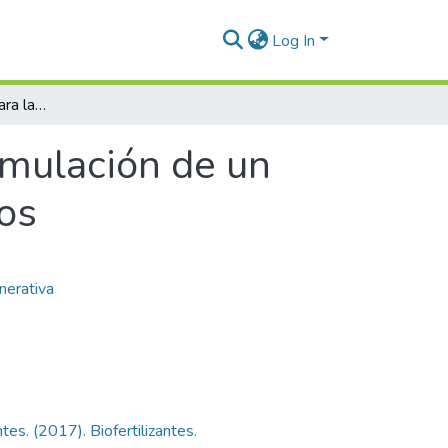
Log In
Análisis del entorno para la formulación de un bio-nematicida a base de extractos botánicos
ormulación de un
os
nerativa
s. (2017). Biofertilizantes.