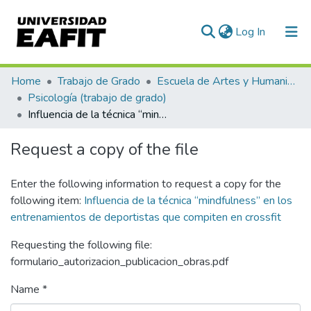
(current)
Log In
Communities & Collections
Home
Trabajo de Grado
Escuela de Artes y Humanidades
Psicología (trabajo de grado)
All of DSpace
Influencia de la técnica “mindfulness” en los entrenamientos de deportistas que compiten en crossfit
Statistics
Request a copy of the file
Enter the following information to request a copy for the
following item:
Influencia de la técnica “mindfulness” en los
entrenamientos de deportistas que compiten en crossfit
Requesting the following file:
formulario_autorizacion_publicacion_obras.pdf
Name *