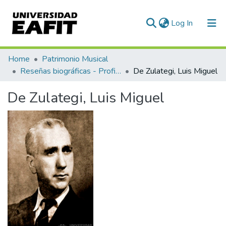
(current)
Log In
Communities & Collections
Home
Patrimonio Musical
Reseñas biográficas - Profiles
De Zulategi, Luis Miguel
All of DSpace
De Zulategi, Luis Miguel
Statistics