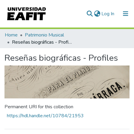
(current)
Log In
Communities & Collections
Home
Patrimonio Musical
Reseñas biográficas - Profiles
All of DSpace
Reseñas biográficas - Profiles
Statistics
Permanent URI for this collection
https://hdl.handle.net/10784/21953