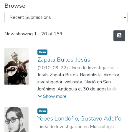
Browse
Recent Submissions
Now showing
1 - 20 of 159
Item
Zapata Builes, Jesús
(
2010-09-22
)
Línea de Investigación en
Musicología Histórica
Jesús Zapata Builes. Bandolista, director,
;
Zapata Builes, Jesús
;
Zapata Builes, Jesús
investigador, violinista. Nació en San
;
Zapata Builes, Jesús
;
Zapata Builes, Jesús
Jerónimo, Antioquia el 30 de agosto de
1916. Estudió en el Instituto de Bellas
Show more
Artes. Además estudio con Mario Gómez
Vignes y Florencia Pierret. Fue fundador y
Item
director de la Estudiantina Iris, el Cuarteto
Yepes Londoño, Gustavo Adolfo
de Cuerdas de Medellín, el Trío Instrumental
Línea de Investigación en Musicología
Colombiano y el Grupo Vocal Colombiano.