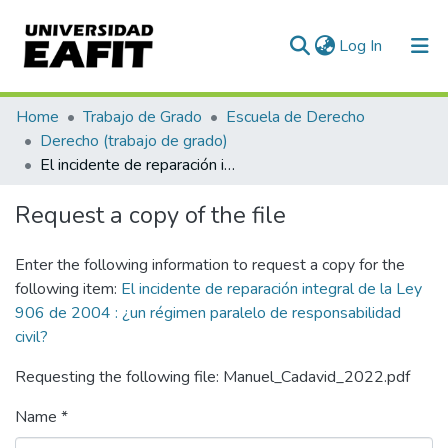
(current)
Log In
Communities & Collections
Home
Trabajo de Grado
Escuela de Derecho
Derecho (trabajo de grado)
All of DSpace
El incidente de reparación integral de la Ley 906 de 2004 : ¿un régimen paralelo de responsabilidad civil?
Statistics
Request a copy of the file
Enter the following information to request a copy for the
following item:
El incidente de reparación integral de la Ley
906 de 2004 : ¿un régimen paralelo de responsabilidad
civil?
Requesting the following file: Manuel_Cadavid_2022.pdf
Name *