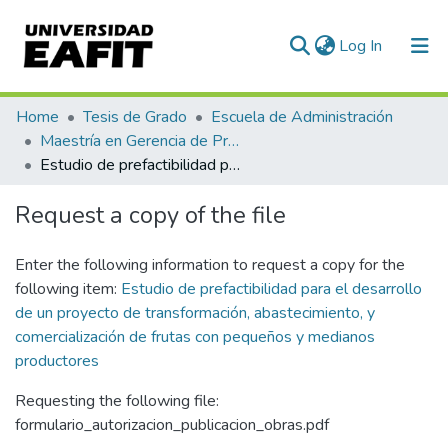
(current)
Log In
Communities & Collections
Home
Tesis de Grado
Escuela de Administración
Maestría en Gerencia de Proyectos (Tesis)
All of DSpace
Estudio de prefactibilidad para el desarrollo de un proyecto de transformación, abastecimiento, y comercialización de frutas con pequeños y medianos productores
Statistics
Request a copy of the file
Enter the following information to request a copy for the
following item:
Estudio de prefactibilidad para el desarrollo
de un proyecto de transformación, abastecimiento, y
comercialización de frutas con pequeños y medianos
productores
Requesting the following file:
formulario_autorizacion_publicacion_obras.pdf