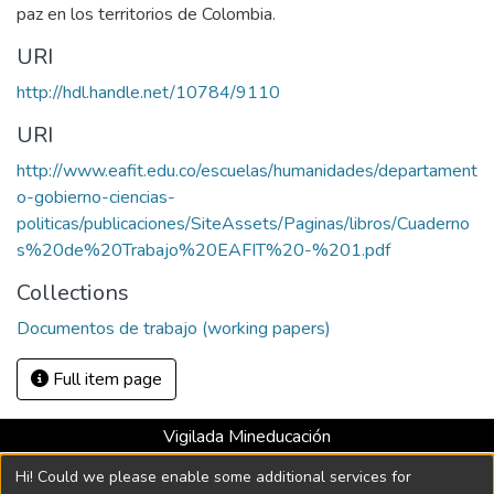
paz en los territorios de Colombia.
URI
http://hdl.handle.net/10784/9110
URI
http://www.eafit.edu.co/escuelas/humanidades/departament
o-gobierno-ciencias-
politicas/publicaciones/SiteAssets/Paginas/libros/Cuaderno
s%20de%20Trabajo%20EAFIT%20-%201.pdf
Collections
Documentos de trabajo (working papers)
Full item page
Vigilada Mineducación
Universidad con Acreditación Institucional hasta 2026 -
Hi! Could we please enable some additional services for
Resolución MEN 2158 de 2018