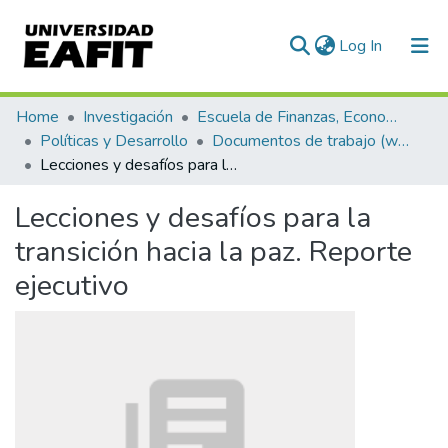
(current)
Log In
Communities & Collections
Home
Investigación
Escuela de Finanzas, Economía y Gobierno
Políticas y Desarrollo
Documentos de trabajo (working papers)
All of DSpace
Lecciones y desafíos para la transición hacia la paz. Reporte ejecutivo
Statistics
Lecciones y desafíos para la
transición hacia la paz. Reporte
ejecutivo