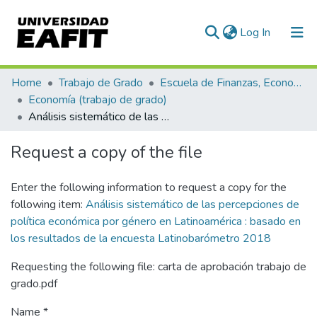
(current)
Log In
Communities & Collections
Home
Trabajo de Grado
Escuela de Finanzas, Economía y Gobierno
Economía (trabajo de grado)
All of DSpace
Análisis sistemático de las percepciones de política económica por género en Latinoamérica : basado en los resultados de la encuesta Latinobarómetro 2018
Statistics
Request a copy of the file
Enter the following information to request a copy for the
following item:
Análisis sistemático de las percepciones de
política económica por género en Latinoamérica : basado en
los resultados de la encuesta Latinobarómetro 2018
Requesting the following file: carta de aprobación trabajo de
grado.pdf
Name *