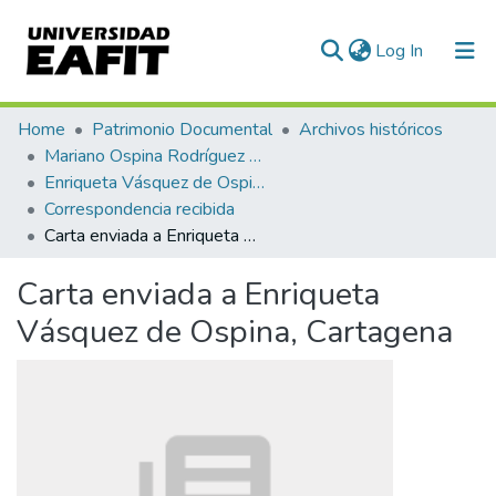
(current)
Log In
Communities & Collections
Home
Patrimonio Documental
Archivos históricos
Mariano Ospina Rodríguez (1826 -1912)
All of DSpace
Enriqueta Vásquez de Ospina
Correspondencia recibida
Statistics
Carta enviada a Enriqueta Vásquez de Ospina, Cartagena
Carta enviada a Enriqueta
Vásquez de Ospina, Cartagena