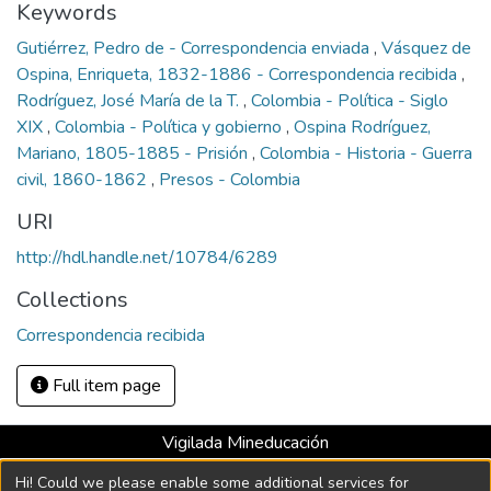
Keywords
Gutiérrez, Pedro de - Correspondencia enviada
,
Vásquez de
Ospina, Enriqueta, 1832-1886 - Correspondencia recibida
,
Rodríguez, José María de la T.
,
Colombia - Política - Siglo
XIX
,
Colombia - Política y gobierno
,
Ospina Rodríguez,
Mariano, 1805-1885 - Prisión
,
Colombia - Historia - Guerra
civil, 1860-1862
,
Presos - Colombia
URI
http://hdl.handle.net/10784/6289
Collections
Correspondencia recibida
Full item page
Vigilada Mineducación
Universidad con Acreditación Institucional hasta 2026 -
Hi! Could we please enable some additional services for