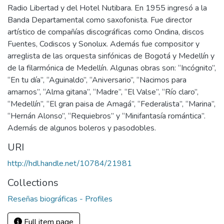
Radio Libertad y del Hotel Nutibara. En 1955 ingresó a la
Banda Departamental como saxofonista. Fue director
artístico de compañías discográficas como Ondina, discos
Fuentes, Codiscos y Sonolux. Además fue compositor y
arreglista de las orquesta sinfónicas de Bogotá y Medellín y
de la filarmónica de Medellín. Algunas obras son: “Incógnito”,
“En tu día”, “Aguinaldo”, “Aniversario”, “Nacimos para
amarnos”, “Alma gitana”, “Madre”, “El Valse”, “Río claro”,
“Medellín”, “El gran paisa de Amagá”, “Federalista”, “Marina”,
“Hernán Alonso”, “Requiebros” y “Minifantasía romántica”.
Además de algunos boleros y pasodobles.
URI
http://hdl.handle.net/10784/21981
Collections
Reseñas biográficas - Profiles
Full item page