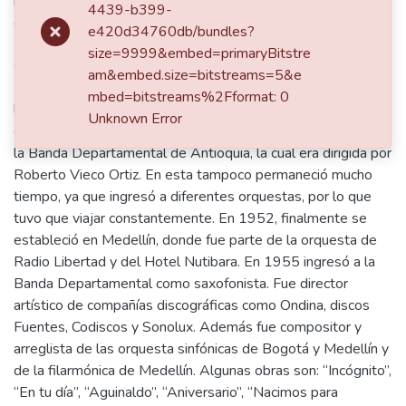
musicales fueron junto a su padre Teófilo Burbano, quien era
4439-b399-
compositor, arreglista y director de la Banda de Pasto. En
e420d34760db/bundles?
1938 ingresó al Conservatorio de Quito, donde estudio
size=9999&embed=primaryBitstre
saxofón y formó parte de la orquesta de dicha institución. En
am&embed.size=bitstreams=5&e
1941 regresó a Colombia y un año después formó parte de
mbed=bitstreams%2Fformat: 0
la banda de Cali, aunque no permaneció mucho tiempo en
Unknown Error
esta. En ese mismo año viajó a Medellín y en 1945 entró a
la Banda Departamental de Antioquia, la cual era dirigida por
Roberto Vieco Ortiz. En esta tampoco permaneció mucho
tiempo, ya que ingresó a diferentes orquestas, por lo que
tuvo que viajar constantemente. En 1952, finalmente se
estableció en Medellín, donde fue parte de la orquesta de
Radio Libertad y del Hotel Nutibara. En 1955 ingresó a la
Banda Departamental como saxofonista. Fue director
artístico de compañías discográficas como Ondina, discos
Fuentes, Codiscos y Sonolux. Además fue compositor y
arreglista de las orquesta sinfónicas de Bogotá y Medellín y
de la filarmónica de Medellín. Algunas obras son: “Incógnito”,
“En tu día”, “Aguinaldo”, “Aniversario”, “Nacimos para