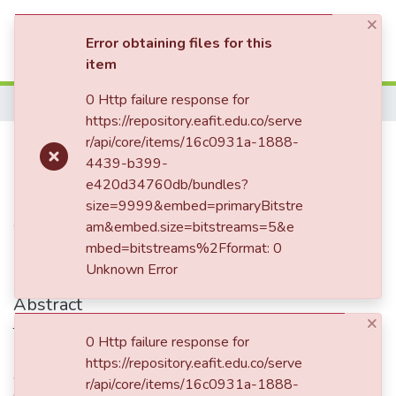
×
(current)
Log In
Error obtaining files for this
item
Statistics
0 Http failure response for
Home
https://repository.eafit.edu.co/serve
Burbano, Tomás
r/api/core/items/16c0931a-1888-
4439-b399-
e420d34760db/bundles?
size=9999&embed=primaryBitstre
Authors
am&embed.size=bitstreams=5&e
mbed=bitstreams%2Fformat: 0
Línea de Investigación en Musicología Histórica
Unknown Error
Abstract
×
Tomás Burbano. Arreglista, compositor. Nació en Ipiales,
0 Http failure response for
Nariño el 30 de abril de 1919, murió en Medellín el 9 de
https://repository.eafit.edu.co/serve
abril de 2001. De familia de músicos, sus primeros estudios
r/api/core/items/16c0931a-1888-