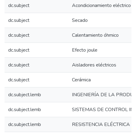
dc.subject
Acondicionamiento eléctrico
dc.subject
Secado
dc.subject
Calentamiento óhmico
dc.subject
Efecto joule
dc.subject
Aisladores eléctricos
dc.subject
Cerámica
dc.subject.lemb
INGENIERÍA DE LA PRODU
dc.subject.lemb
SISTEMAS DE CONTROL IN
dc.subject.lemb
RESISTENCIA ELÉCTRICA