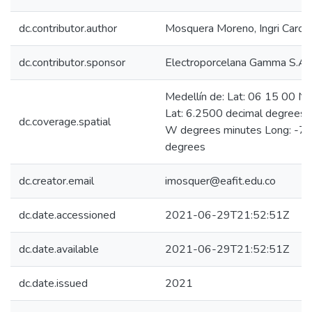
dc.contributor.author
Mosquera Moreno, Ingri Caroli
dc.contributor.sponsor
Electroporcelana Gamma S.A.
Medellín de: Lat: 06 15 00 N
Lat: 6.2500 decimal degrees
dc.coverage.spatial
W degrees minutes Long: -75
degrees
dc.creator.email
imosquer@eafit.edu.co
dc.date.accessioned
2021-06-29T21:52:51Z
dc.date.available
2021-06-29T21:52:51Z
dc.date.issued
2021