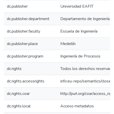
dc.publisher
Universidad EAFIT
dc.publisher.department
Departamento de Ingeniería 
dc.publisher.faculty
Escuela de Ingeniería
dc.publisher.place
Medellín
dc.publisher.program
Ingeniería de Procesos
dc.rights
Todos los derechos reservado
dc.rights.accessrights
info:eu-repo/semantics/close
dc.rights.coar
http://purl.org/coar/access_rig
dc.rights.local
Acceso metadatos