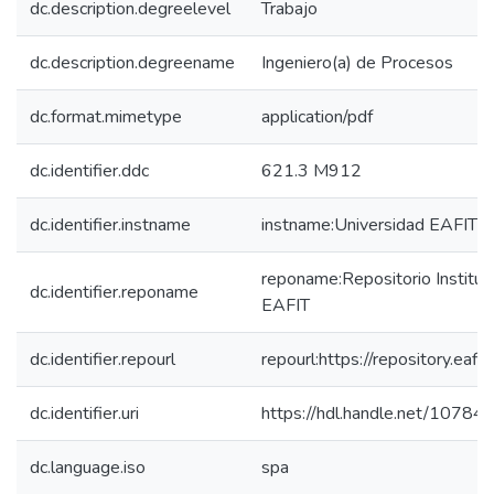
dc.description.degreelevel
Trabajo
dc.description.degreename
Ingeniero(a) de Procesos
dc.format.mimetype
application/pdf
dc.identifier.ddc
621.3 M912
dc.identifier.instname
instname:Universidad EAFIT
reponame:Repositorio Instituc
dc.identifier.reponame
EAFIT
dc.identifier.repourl
repourl:https://repository.eafit
dc.identifier.uri
https://hdl.handle.net/1078
dc.language.iso
spa