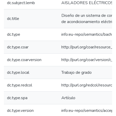
dc.subject.lemb
AISLADORES ELÉCTRICOS 
Diseño de un sistema de contr
dc.title
de acondicionamiento eléctric
dc.type
info:eu-repo/semantics/bachel
dc.type.coar
http://purl.org/coar/resource_
dc.type.coarversion
http://purl.org/coar/version/
dc.type.local
Trabajo de grado
dc.type.redcol
http://purl.org/redcol/resourc
dc.type.spa
Artículo
dc.type.version
info:eu-repo/semantics/accep