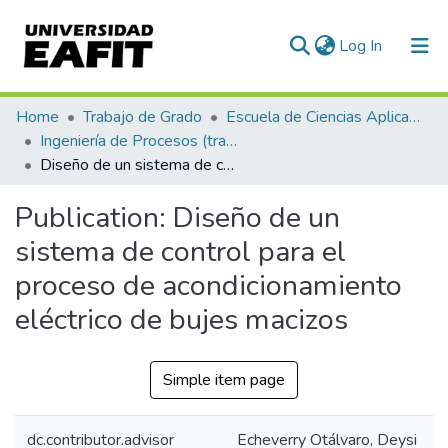
(current)
Log In
Communities & Collections
Home
Trabajo de Grado
Escuela de Ciencias Aplicadas e Ingeniería
Ingeniería de Procesos (trabajo de grado)
All of DSpace
Diseño de un sistema de control para el proceso de acondicionamiento eléctrico de bujes macizos
Statistics
Publication:
Diseño de un
sistema de control para el
proceso de acondicionamiento
eléctrico de bujes macizos
Simple item page
dc.contributor.advisor
Echeverry Otálvaro, Deysi