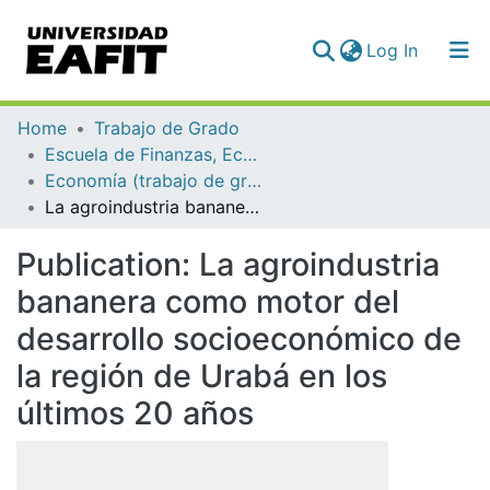
(current)
Log In
Communities & Collections
Home
Trabajo de Grado
Escuela de Finanzas, Economía y Gobierno
All of DSpace
Economía (trabajo de grado)
La agroindustria bananera como motor del desarrollo socioeconómico de la región de Urabá en los últimos 20 años
Statistics
Publication:
La agroindustria
bananera como motor del
desarrollo socioeconómico de
la región de Urabá en los
últimos 20 años