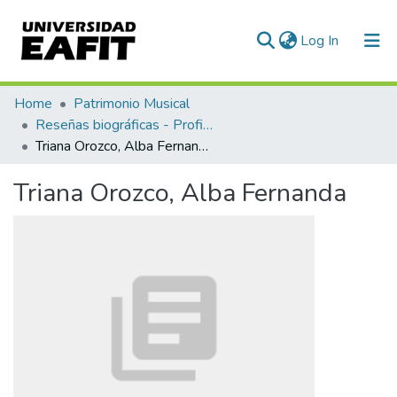
(current)
Log In
Communities & Collections
Home
Patrimonio Musical
Reseñas biográficas - Profiles
All of DSpace
Triana Orozco, Alba Fernanda
Statistics
Triana Orozco, Alba Fernanda