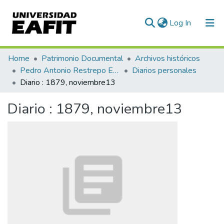
(current)
Log In
Communities & Collections
Home
Patrimonio Documental
Archivos históricos
Pedro Antonio Restrepo Escovar
Diarios personales
All of DSpace
Diario : 1879, noviembre13
Statistics
Diario : 1879, noviembre13