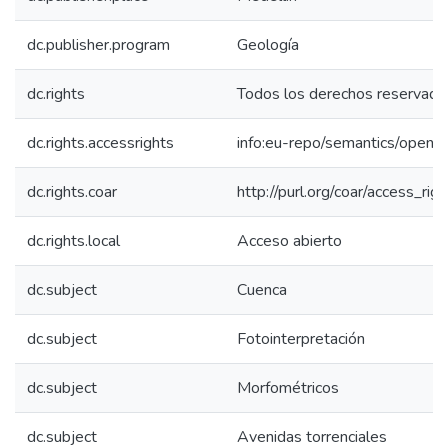
dc.publisher.program
Geología
dc.rights
Todos los derechos reservado
dc.rights.accessrights
info:eu-repo/semantics/openA
dc.rights.coar
http://purl.org/coar/access_rig
dc.rights.local
Acceso abierto
dc.subject
Cuenca
dc.subject
Fotointerpretación
dc.subject
Morfométricos
dc.subject
Avenidas torrenciales