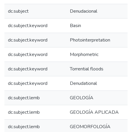
dc.subject
Denudacional
dc.subject.keyword
Basin
dc.subject.keyword
Photointerpretation
dc.subject.keyword
Morphometric
dc.subject.keyword
Torrential floods
dc.subject.keyword
Denudational
dc.subject.lemb
GEOLOGÍA
dc.subject.lemb
GEOLOGÍA APLICADA
dc.subject.lemb
GEOMORFOLOGÍA