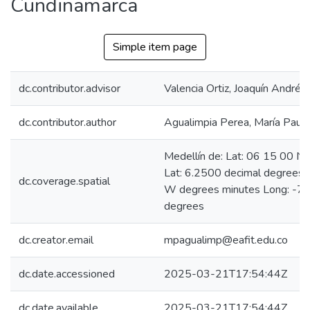
Cundinamarca
Simple item page
dc.contributor.advisor
Valencia Ortiz, Joaquín Andrés
dc.contributor.author
Agualimpia Perea, María Paula
Medellín de: Lat: 06 15 00 N
Lat: 6.2500 decimal degrees
dc.coverage.spatial
W degrees minutes Long: -75
degrees
dc.creator.email
mpagualimp@eafit.edu.co
dc.date.accessioned
2025-03-21T17:54:44Z
dc.date.available
2025-03-21T17:54:44Z