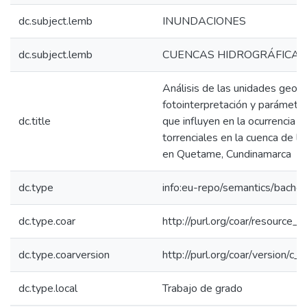
dc.subject.lemb
INUNDACIONES
dc.subject.lemb
CUENCAS HIDROGRÁFICAS
Análisis de las unidades geom
fotointerpretación y parámetr
dc.title
que influyen en la ocurrencia 
torrenciales en la cuenca de l
en Quetame, Cundinamarca
dc.type
info:eu-repo/semantics/bachel
dc.type.coar
http://purl.org/coar/resource_
dc.type.coarversion
http://purl.org/coar/version/
dc.type.local
Trabajo de grado