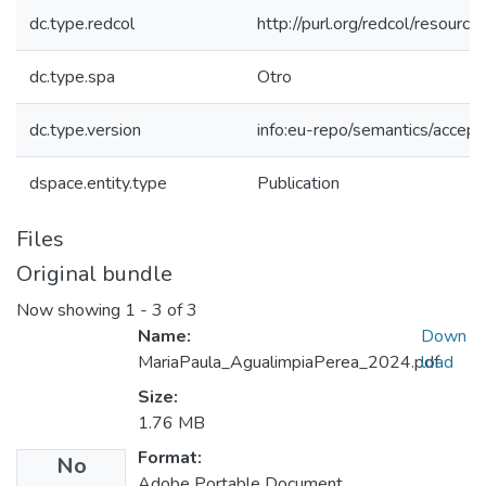
dc.type.redcol
http://purl.org/redcol/resourc
dc.type.spa
Otro
dc.type.version
info:eu-repo/semantics/accep
dspace.entity.type
Publication
Files
Original bundle
Now showing
1 - 3 of 3
Name:
Down
MariaPaula_AgualimpiaPerea_2024.pdf
load
Size:
1.76 MB
Format:
No
Adobe Portable Document