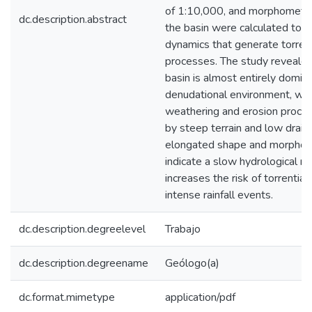
of 1:10,000, and morphometri
dc.description.abstract
the basin were calculated to a
dynamics that generate torrent
processes. The study revealed
basin is almost entirely domin
denudational environment, wh
weathering and erosion process
by steep terrain and low draina
elongated shape and morphom
indicate a slow hydrological r
increases the risk of torrential
intense rainfall events.
dc.description.degreelevel
Trabajo
dc.description.degreename
Geólogo(a)
dc.format.mimetype
application/pdf