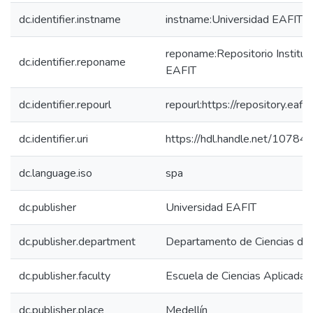
dc.identifier.instname
instname:Universidad EAFIT
reponame:Repositorio Instituc
dc.identifier.reponame
EAFIT
dc.identifier.repourl
repourl:https://repository.eafit
dc.identifier.uri
https://hdl.handle.net/1078
dc.language.iso
spa
dc.publisher
Universidad EAFIT
dc.publisher.department
Departamento de Ciencias de l
dc.publisher.faculty
Escuela de Ciencias Aplicadas 
dc.publisher.place
Medellín