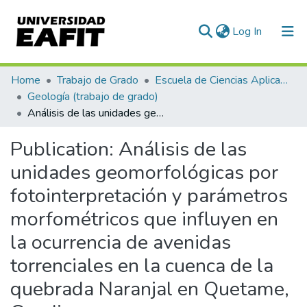
(current)
Log In
Communities & Collections
Home
Trabajo de Grado
Escuela de Ciencias Aplicadas e Ingeniería
Geología (trabajo de grado)
All of DSpace
Análisis de las unidades geomorfológicas por fotointerpretación y parámetros morfométricos que influyen en la ocurrencia de avenidas torrenciales en la cuenca de la quebrada Naranjal en Quetame, Cundinamarca
Statistics
Publication:
Análisis de las
unidades geomorfológicas por
fotointerpretación y parámetros
morfométricos que influyen en
la ocurrencia de avenidas
torrenciales en la cuenca de la
quebrada Naranjal en Quetame,