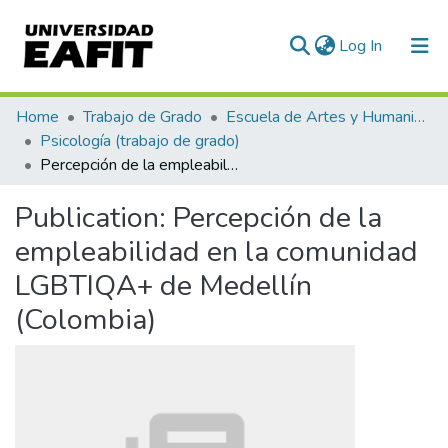
(current)
Log In
Communities & Collections
Home
Trabajo de Grado
Escuela de Artes y Humanidades
Psicología (trabajo de grado)
All of DSpace
Percepción de la empleabilidad en la comunidad LGBTIQA+ de Medellín (Colombia)
Statistics
Publication:
Percepción de la
empleabilidad en la comunidad
LGBTIQA+ de Medellín
(Colombia)