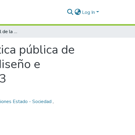
Log In
Análisis institucional de la política pública de discapacidad en el municipio de Rionegro, diseño e implementación entre los años 2009 y 2013
tica pública de
diseño e
13
ciones Estado - Sociedad
,