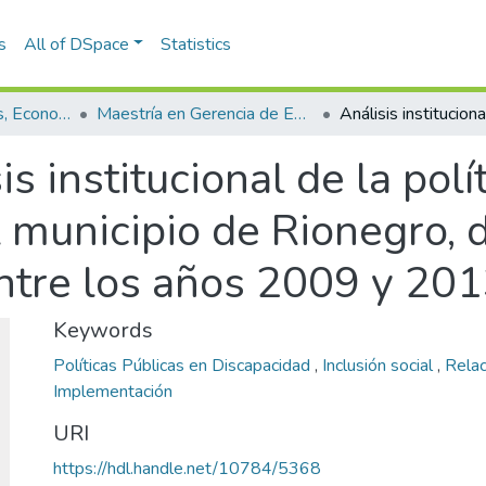
s
All of DSpace
Statistics
Escuela de Finanzas, Economía y Gobierno
Maestría en Gerencia de Empresas Sociales para la Innovación Social y el Desarrollo Local (tesis)
is institucional de la polí
 municipio de Rionegro, 
ntre los años 2009 y 20
Keywords
Políticas Públicas en Discapacidad
,
Inclusión social
,
Rela
Implementación
URI
https://hdl.handle.net/10784/5368