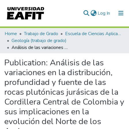
(current)
Log In
Communities & Collections
Home
Trabajo de Grado
Escuela de Ciencias Aplicadas e Ingeniería
Geología (trabajo de grado)
All of DSpace
Análisis de las variaciones en la distribución, profundidad y fuente de las rocas plutónicas jurásicas de la Cordillera Central de Colombia y sus implicaciones en la evolución del Norte de los Andes
Statistics
Publication:
Análisis de las
variaciones en la distribución,
profundidad y fuente de las
rocas plutónicas jurásicas de la
Cordillera Central de Colombia y
sus implicaciones en la
evolución del Norte de los