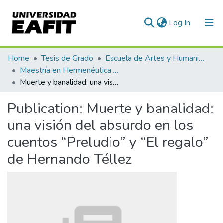
(current)
Log In
Communities & Collections
Home
Tesis de Grado
Escuela de Artes y Humanidades
Maestría en Hermenéutica Literaria (tesis)
All of DSpace
Muerte y banalidad: una visión del absurdo en los cuentos “Preludio” y “El regalo” de Hernando Téllez
Statistics
Publication:
Muerte y banalidad:
una visión del absurdo en los
cuentos “Preludio” y “El regalo”
de Hernando Téllez