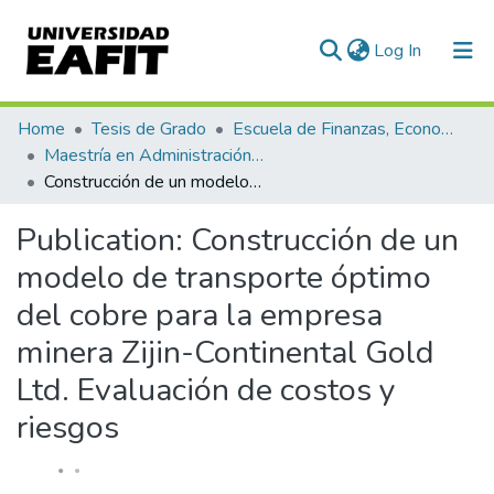
(current)
Log In
Communities & Collections
Home
Tesis de Grado
Escuela de Finanzas, Economía y Gobierno
Maestría en Administración Financiera (tesis)
All of DSpace
Construcción de un modelo de transporte óptimo del cobre para la empresa minera Zijin-Continental Gold Ltd. Evaluación de costos y riesgos
Statistics
Publication:
Construcción de un
modelo de transporte óptimo
del cobre para la empresa
minera Zijin-Continental Gold
Ltd. Evaluación de costos y
riesgos