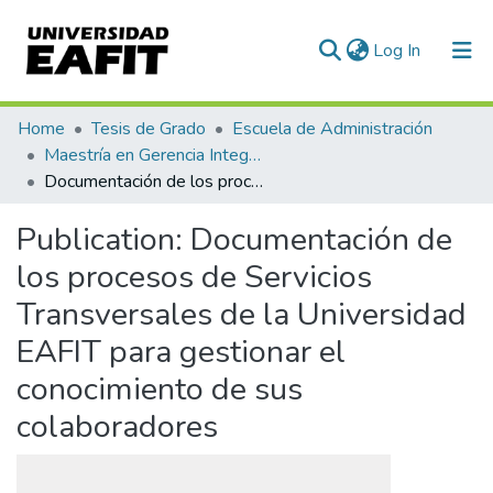
(current)
Log In
Communities & Collections
Home
Tesis de Grado
Escuela de Administración
Maestría en Gerencia Integral por Procesos (tesis)
All of DSpace
Documentación de los procesos de Servicios Transversales de la Universidad EAFIT para gestionar el conocimiento de sus colaboradores
Statistics
Publication:
Documentación de
los procesos de Servicios
Transversales de la Universidad
EAFIT para gestionar el
conocimiento de sus
colaboradores