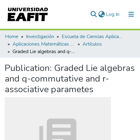
(current)
Log In
Communities & Collections
Home
Investigación
Escuela de Ciencias Aplicadas e Ingeniería
Aplicaciones Matemáticas en Ciencias e Ingeniería
Artículos
All of DSpace
Graded Lie algebras and q-commutative and r-associative parametes
Statistics
Publication:
Graded Lie algebras
and q-commutative and r-
associative parametes