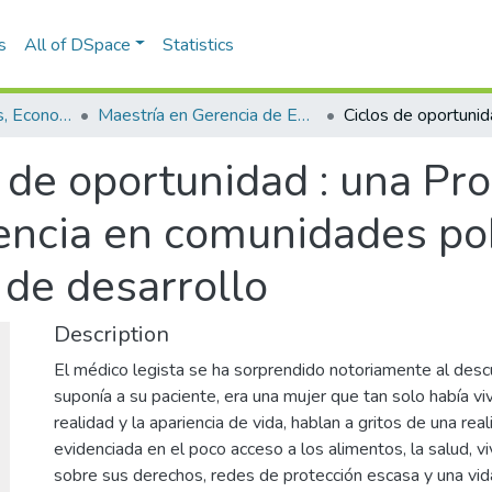
s
All of DSpace
Statistics
Escuela de Finanzas, Economía y Gobierno
Maestría en Gerencia de Empresas Sociales para la Innovación Social y el Desarrollo Local (tesis)
 de oportunidad : una Pro
riencia en comunidades po
 de desarrollo
Description
El médico legista se ha sorprendido notoriamente al desc
suponía a su paciente, era una mujer que tan solo había viv
realidad y la apariencia de vida, hablan a gritos de una rea
evidenciada en el poco acceso a los alimentos, la salud, v
sobre sus derechos, redes de protección escasa y una vida