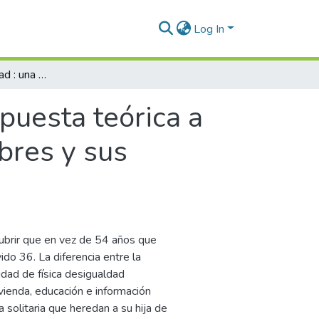
Log In
Ciclos de oportunidad : una Propuesta teórica a partir de la experiencia en comunidades pobres y sus dinámicas propias de desarrollo
puesta teórica a
bres y sus
ubrir que en vez de 54 años que
ido 36. La diferencia entre la
lidad de física desigualdad
ivienda, educación e información
 solitaria que heredan a su hija de