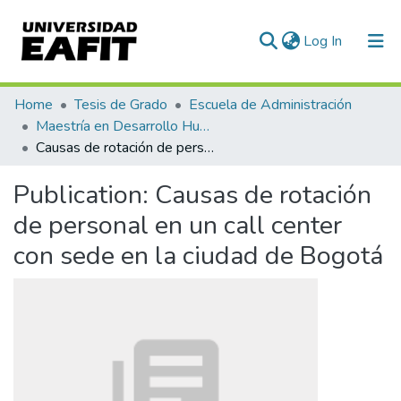
(current)
Log In
Communities & Collections
Home
Tesis de Grado
Escuela de Administración
Maestría en Desarrollo Humano Organizacional (tesis)
All of DSpace
Causas de rotación de personal en un call center con sede en la ciudad de Bogotá
Statistics
Publication:
Causas de rotación
de personal en un call center
con sede en la ciudad de Bogotá