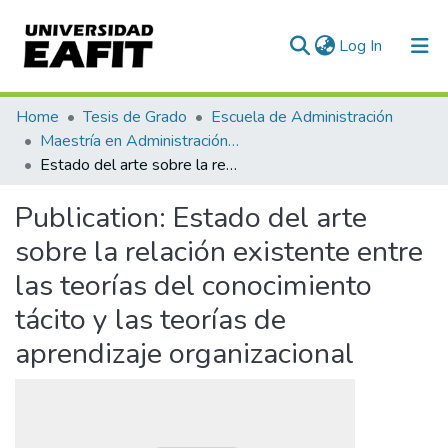
(current)
Log In
Communities & Collections
Home
Tesis de Grado
Escuela de Administración
Maestría en Administración - MBA (tesis)
All of DSpace
Estado del arte sobre la relación existente entre las teorías del conocimiento tácito y las teorías de aprendizaje organizacional
Statistics
Publication:
Estado del arte
sobre la relación existente entre
las teorías del conocimiento
tácito y las teorías de
aprendizaje organizacional