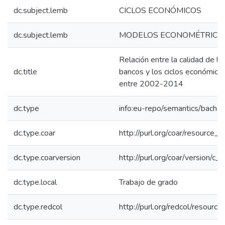
dc.subject.lemb
CICLOS ECONÓMICOS
dc.subject.lemb
MODELOS ECONOMÉTRICO
Relación entre la calidad de la
dc.title
bancos y los ciclos económico
entre 2002-2014
dc.type
info:eu-repo/semantics/bachel
dc.type.coar
http://purl.org/coar/resource_
dc.type.coarversion
http://purl.org/coar/version/
dc.type.local
Trabajo de grado
dc.type.redcol
http://purl.org/redcol/resourc