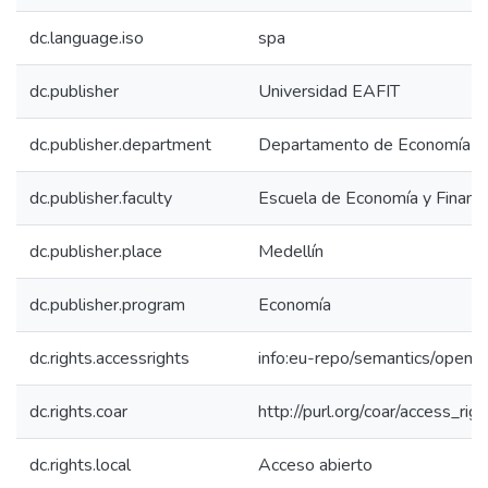
dc.language.iso
spa
dc.publisher
Universidad EAFIT
dc.publisher.department
Departamento de Economía
dc.publisher.faculty
Escuela de Economía y Finanz
dc.publisher.place
Medellín
dc.publisher.program
Economía
dc.rights.accessrights
info:eu-repo/semantics/openA
dc.rights.coar
http://purl.org/coar/access_rig
dc.rights.local
Acceso abierto