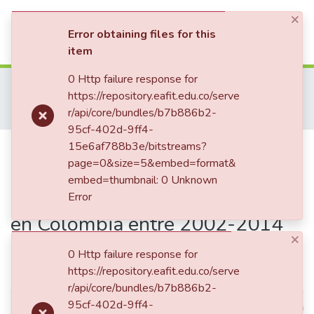
×
(current)
Log In
Error obtaining files for this
item
Communities & Collections
0 Http failure response for
Home
Trabajo de Grado
Escuela de Finanzas, Economía y Gobierno
https://repository.eafit.edu.co/serve
Economía (trabajo de grado)
All of DSpace
r/api/core/bundles/b7b886b2-
Relación entre la calidad de la cartera de los bancos y los ciclos económicos en Colombia entre 2002-2014
95cf-402d-9ff4-
Statistics
Publication:
15e6af788b3e/bitstreams?
Relación entre la
page=0&size=5&embed=format&
calidad de la cartera de los
embed=thumbnail: 0 Unknown
bancos y los ciclos económicos
Error
en Colombia entre 2002-2014
×
0 Http failure response for
Simple item page
https://repository.eafit.edu.co/serve
r/api/core/bundles/b7b886b2-
95cf-402d-9ff4-
dc.contributor.advisor
Hurtado Rendón, Álvaro Artur