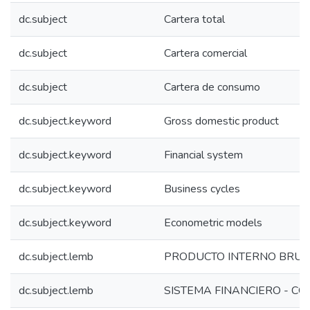
dc.subject
Cartera total
dc.subject
Cartera comercial
dc.subject
Cartera de consumo
dc.subject.keyword
Gross domestic product
dc.subject.keyword
Financial system
dc.subject.keyword
Business cycles
dc.subject.keyword
Econometric models
dc.subject.lemb
PRODUCTO INTERNO BRUT
dc.subject.lemb
SISTEMA FINANCIERO - C