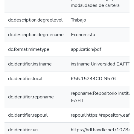
modalidades de cartera
dc.description.degreelevel
Trabajo
dc.description.degreename
Economista
dc.format.mimetype
application/pdf
dc.identifier.instname
instname:Universidad EAFIT
dc.identifier.local
658.15244CD N576
reponame:Repositorio Instituc
dc.identifier.reponame
EAFIT
dc.identifier.repourl
repourl:https://repository.eafit
dc.identifier.uri
https://hdl.handle.net/10784