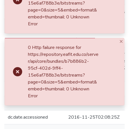
15e6af788b3e/bitstreams?
page=0&size=5&embed=format&
dc.contributor.advisor
Velásquez Ceballos, Hermilso
embed=thumbnail: 0 Unknown
Error
dc.contributor.author
NG Palacio, Verónica
dc.contributor.author
Velásquez Olarte, Felipe
×
0 Http failure response for
Medellín de: Lat: 06 15 00 N
https://repository.eafit.edu.co/serve
Lat: 6.2500 decimal degrees
r/api/core/bundles/b7b886b2-
dc.coverage.spatial
W degrees minutes Long: -75
95cf-402d-9ff4-
degrees
15e6af788b3e/bitstreams?
page=0&size=5&embed=format&
dc.creator.email
embed=thumbnail: 0 Unknown
vngpala1@eafit.edu.co
Error
dc.creator.email
pipe174@hotmail.com
dc.date.accessioned
2016-11-25T02:08:25Z