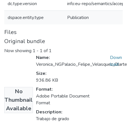
dc.type.version
info:eu-repo/semantics/accep
dspace.entity.type
Publication
Files
Original bundle
Now showing
1 - 1 of 1
Name:
Down
Veronica_NGPalacio_Felipe_Velasquez_Olart
load
Size:
936.86 KB
Format:
No
Adobe Portable Document
Thumbnail
Format
Available
Description:
Trabajo de grado