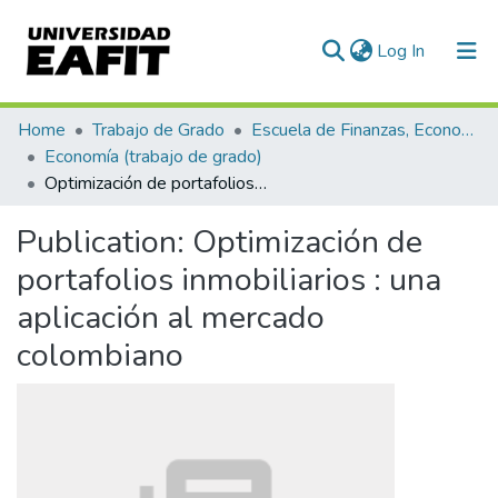
(current)
Log In
Communities & Collections
Home
Trabajo de Grado
Escuela de Finanzas, Economía y Gobierno
Economía (trabajo de grado)
All of DSpace
Optimización de portafolios inmobiliarios : una aplicación al mercado colombiano
Statistics
Publication:
Optimización de
portafolios inmobiliarios : una
aplicación al mercado
colombiano